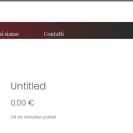
hi siamo
Contatti
Untitled
Prezzo
0,00 €
Oil on wooden panel