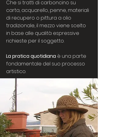
Che si tratti di carboncino su
carta, acquarello, penne, materiali
di recupero o pittura a olio
tradizionale, il mezzo viene scelto
in base alle qualità espressive
richieste per il soggetto.
La pratica quotidiana
è una parte
fondamentale del suo processo
artistico.