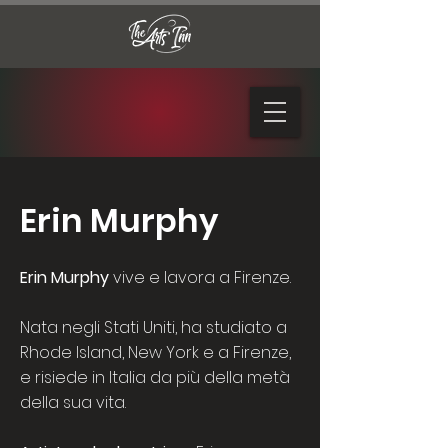
Erin Murphy
Erin Murphy
vive e lavora a Firenze.
Nata negli Stati Uniti, ha studiato a
Rhode Island, New York e a Firenze,
e risiede in Italia da più della metà
della sua vita.