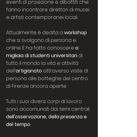
eventi di proiezione e dibattiti che
fanno incontrare direttori di musei
e artisti contemporanei locali.
Attualmente è dedita a
workshop
che si svolgono di persona e
online. E ha fatto conoscere
a
migliaia di studenti universitari
di
tutto il mondo la vita e attività
dell'
artigianato
attraverso visite di
persona alle botteghe del centro
di Firenze ancora aperte.
Tutti i suoi diversi corpi di lavoro
sono accomunati dai temi centrali
dell'osservazione, della presenza e
del tempo
.