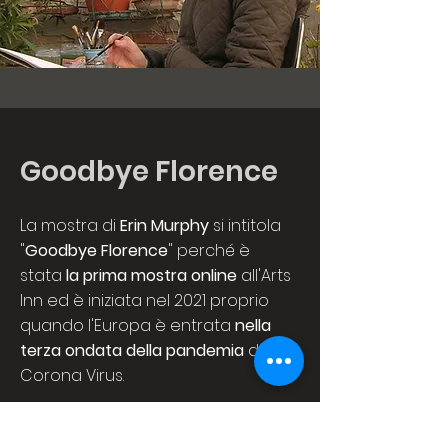
Goodbye Florence
La mostra di
Erin Murphy
si intitola
"
Goodbye Florence
" perché è
stata
la prima mostra online
all'Arts
Inn ed è iniziata nel 2021 proprio
quando l'Europa è entrata
nella
terza ondata della pandemia
di
Corona Virus.
Il titolo si riferisce a
quella parte