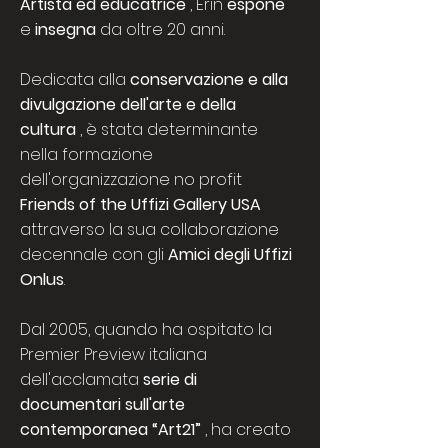
Artista ed educatrice
, Erin
espone
e
insegna
da oltre 20 anni.
Dedicata alla
conservazione e alla
divulgazione dell'arte e della
cultura
, è stata determinante
nella formazione
dell'organizzazione no profit
Friends of the Uffizi Gallery USA
attraverso la sua collaborazione
decennale con gli
Amici degli Uffizi
Onlus
.
Dal 2005, quando ha ospitato la
Premier Preview italiana
dell'acclamata
serie di
documentari sull'arte
contemporanea “Art21”
, ha creato